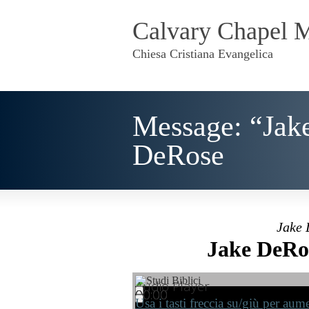
Calvary Chapel 
Chiesa Cristiana Evangelica
Message: “Jake
DeRose
Jake 
Jake DeRos
Audio Player
00:00
00:00
00:00
Usa i tasti freccia su/giù per au