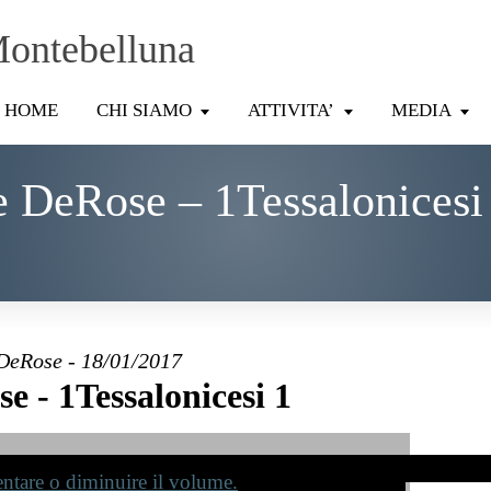
Montebelluna
HOME
CHI SIAMO
ATTIVITA’
MEDIA
 DeRose – 1Tessalonicesi
DeRose - 18/01/2017
e - 1Tessalonicesi 1
mentare o diminuire il volume.