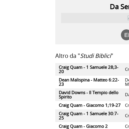
Da Ser
Altro da "
Studi Biblici
"
Craig Quam - 1 Samuele 28;3-
C
20
Dean Malispina - Matteo 6:22-
D
23
M
David Downs - Il Tempio dello
D
Spirito
Craig Quam - Giacomo 1;19-27
C
Craig Quam - 1 Samuele 30:7-
C
25
Craig Quam - Giacomo 2
C