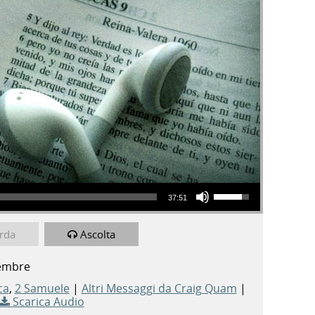
Usa i tasti freccia su/giù per aumentare o diminuire il volume.
37:51
rda
Ascolta
cembre
ca
,
2 Samuele
|
Altri Messaggi da Craig Quam
|
Scarica Audio