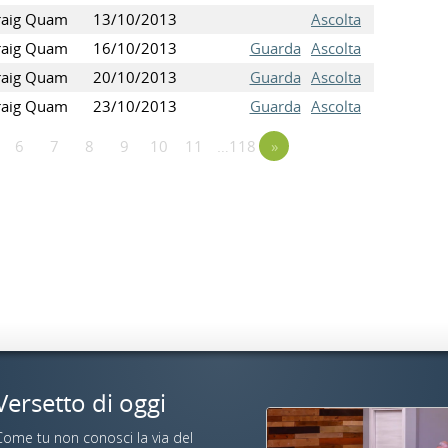
raig Quam
13/10/2013
Ascolta
raig Quam
16/10/2013
Guarda
Ascolta
raig Quam
20/10/2013
Guarda
Ascolta
raig Quam
23/10/2013
Guarda
Ascolta
6
7
8
9
10
11
…118
»
Versetto di oggi
Come tu non conosci la via del