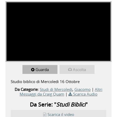
Guarda
Ascolta
Studio biblico di Mercoledi 16 Ottobre
Da Categorie:
Studi di Mercoledi
,
Giacomo
|
Altri
Messaggi da Craig Quam
|
Scarica Audio
Da Serie: "
Studi Biblici
"
Scarica il video