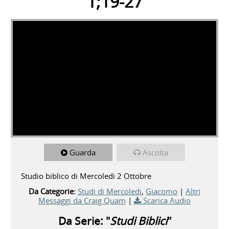
1;19-27
Guarda
Ascolta
Studio biblico di Mercoledi 2 Ottobre
Da Categorie:
Studi di Mercoledi
,
Giacomo
|
Altri
Messaggi da Craig Quam
|
Scarica Audio
Da Serie: "
Studi Biblici
"