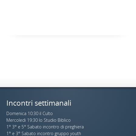
Incontri settimanali
Domenica 10:30 il Culto
Mercoledi 19:30 lo Studio Biblico
1° 3° e 5° Sabato incontro di preghiera
1° e 3° Sabato incontro gruppo youth