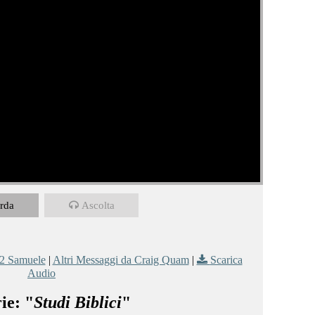
rda
Ascolta
2 Samuele
|
Altri Messaggi da Craig Quam
|
Scarica
Audio
ie: "
Studi Biblici
"