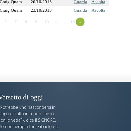
Craig Quam
20/10/2013
Guarda
Ascolta
Craig Quam
23/10/2013
Guarda
Ascolta
6
7
8
9
10
11
…118
»
Versetto di oggi
«Potrebbe uno nascondersi in
luogo occulto in modo che io
on lo veda?», dice il SIGNORE.
Io non riempio forse il cielo e la