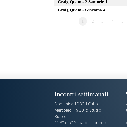
Craig Quam - 2 Samuele 1
Craig Quam - Giacomo 4
1
2
3
4
5
Incontri settimanali
Domenica 10:30 il Culto
Mercoledi 19:30 lo Studio
Biblico
n
1° 3° e 5° Sabato incontro di
«