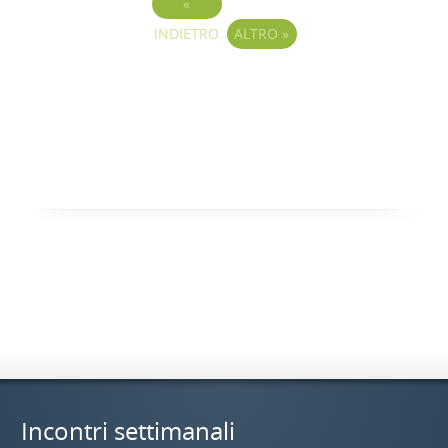
«
INDIETRO
ALTRO
»
Incontri settimanali