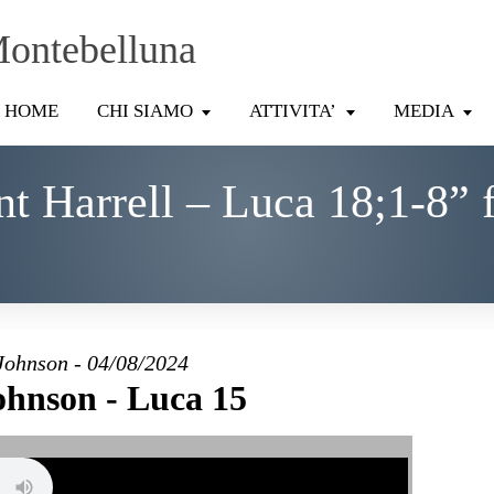
Montebelluna
HOME
CHI SIAMO
ATTIVITA’
MEDIA
t Harrell – Luca 18;1-8” 
Johnson - 04/08/2024
ohnson - Luca 15