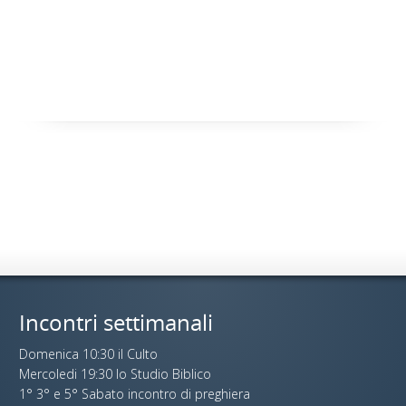
Incontri settimanali
Domenica 10:30 il Culto
Mercoledi 19:30 lo Studio Biblico
1° 3° e 5° Sabato incontro di preghiera