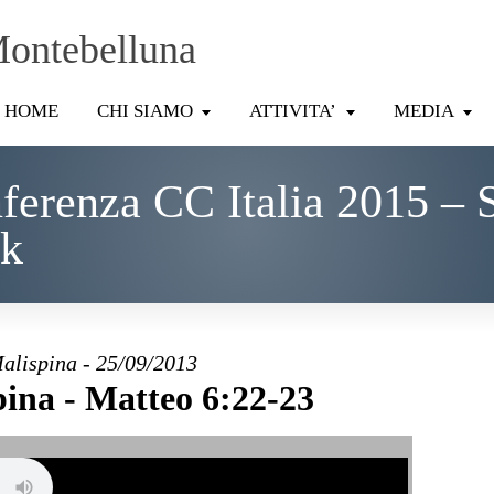
Montebelluna
HOME
CHI SIAMO
ATTIVITA’
MEDIA
erenza CC Italia 2015 – 
ck
alispina - 25/09/2013
ina - Matteo 6:22-23