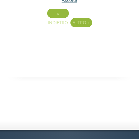
«
INDIETRO
ALTRO
»