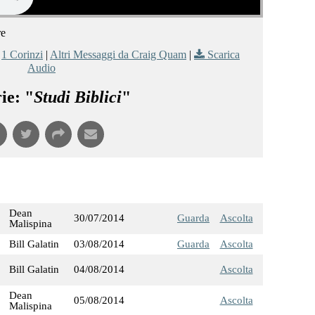
re
,
1 Corinzi
|
Altri Messaggi da Craig Quam
|
Scarica
Audio
ie: "
Studi Biblici
"
Dean
30/07/2014
Guarda
Ascolta
Malispina
Bill Galatin
03/08/2014
Guarda
Ascolta
Bill Galatin
04/08/2014
Ascolta
Dean
05/08/2014
Ascolta
Malispina