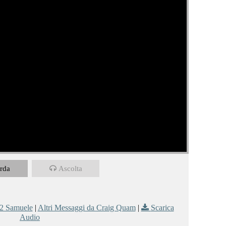
rda
Ascolta
2 Samuele
|
Altri Messaggi da Craig Quam
|
Scarica
Audio