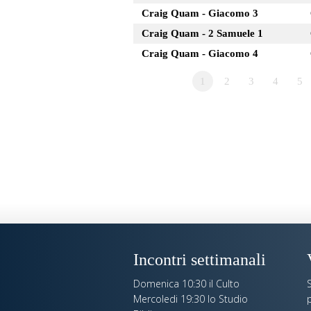
Craig Quam - Giacomo 3
Craig Quam - 2 Samuele 1
Craig Quam - Giacomo 4
1
2
3
4
5
Incontri settimanali
Domenica 10:30 il Culto
S
Mercoledi 19:30 lo Studio
p