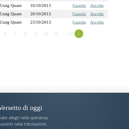
Craig Quam
16/10/2013
Guarda
Ascolta
Craig Quam
20/10/2013
Guarda
Ascolta
Craig Quam
23/10/2013
Guarda
Ascolta
6
7
8
9
10
11
…118
»
Versetto di oggi
iate allegri nella speranza,
azienti nella tribolazione,