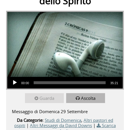
dello Spirito
Audio Player
00:00
35:21
Guarda
Ascolta
Messaggio di Domenica 29 Settembre
Da Categorie:
Studi di Domenica
,
Altri pastori ed
ospiti
|
Altri Messaggi da David Downs
|
Scarica