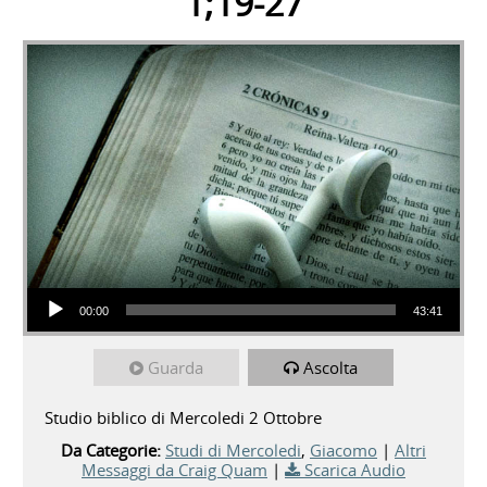
1;19-27
Audio Player
00:00
43:41
Guarda
Ascolta
Studio biblico di Mercoledi 2 Ottobre
Da Categorie:
Studi di Mercoledi
,
Giacomo
|
Altri
Messaggi da Craig Quam
|
Scarica Audio