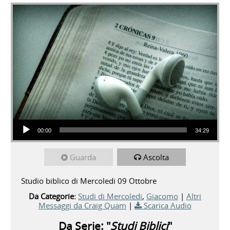
Audio Player
00:00
34:29
Guarda
Ascolta
Studio biblico di Mercoledi 09 Ottobre
Da Categorie:
Studi di Mercoledi
,
Giacomo
|
Altri
Messaggi da Craig Quam
|
Scarica Audio
Da Serie: "
Studi Biblici
"