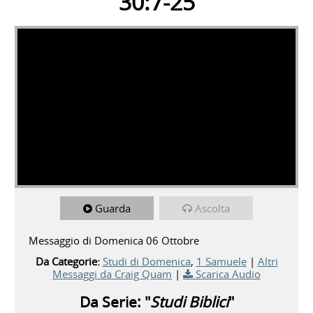
30:7-25
Guarda
Ascolta
Messaggio di Domenica 06 Ottobre
Da Categorie:
Studi di Domenica
,
1 Samuele
|
Altri
Messaggi da Craig Quam
|
Scarica Audio
Da Serie: "
Studi Biblici
"