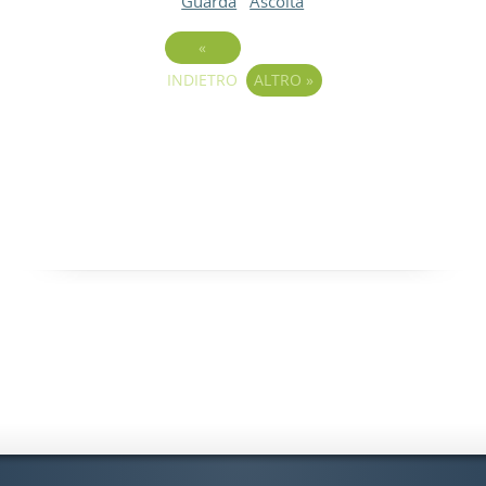
Guarda
Ascolta
«
INDIETRO
ALTRO
»