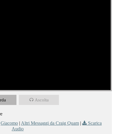
rda
Ascolta
re
,
Giacomo
|
Altri Messaggi da Craig Quam
|
Scarica
Audio