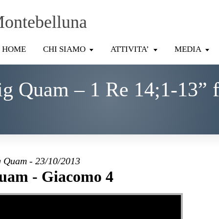
Montebelluna
HOME
CHI SIAMO
ATTIVITA’
MEDIA
ig Quam – 1 Re 14;1-13” 
 Quam - 23/10/2013
uam - Giacomo 4