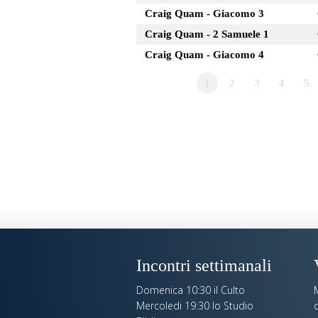
Craig Quam - Giacomo 3
Craig Quam - 2 Samuele 1
Craig Quam - Giacomo 4
1
2
3
4
5
Incontri settimanali
Domenica 10:30 il Culto
Mercoledi 19:30 lo Studio
c