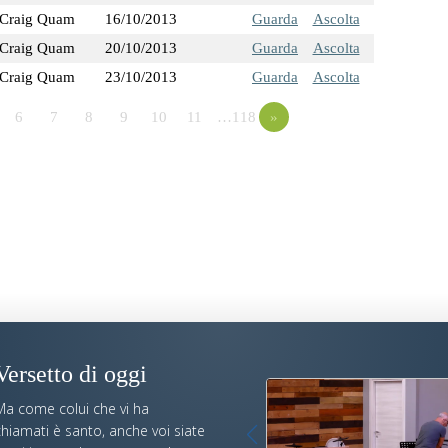
Craig Quam
16/10/2013
Guarda
Ascolta
Craig Quam
20/10/2013
Guarda
Ascolta
Craig Quam
23/10/2013
Guarda
Ascolta
6
7
8
9
10
11
…118
»
Versetto di oggi
Ma come colui che vi ha
hiamati è santo, anche voi siate