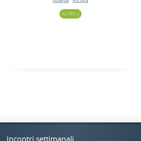
Guarda
Ascolta
ALTRO
»
Incontri settimanali