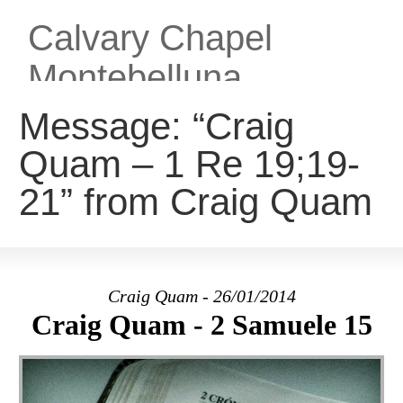
Calvary Chapel
Montebelluna
Chiesa Cristiana Evangelica
Message: “Craig
Quam – 1 Re 19;19-
HOME
CHI SIAMO
ATTIVITA’
MEDIA
21” from Craig Quam
COLLEGAMENTI
ENGLISH
Craig Quam - 26/01/2014
Craig Quam - 2 Samuele 15