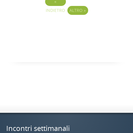
«
INDIETRO
ALTRO
»
Incontri settimanali