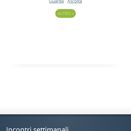
Guarda
Ascolta
ALTRO
»
Incontri settimanali