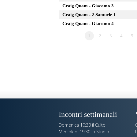
Craig Quam - Giacomo 3
Craig Quam - 2 Samuele 1
Craig Quam - Giacomo 4
1
2
3
4
5
Incontri settimanali
Domenica 10:30 il Culto
C
Mercoledi 19:30 lo Studio