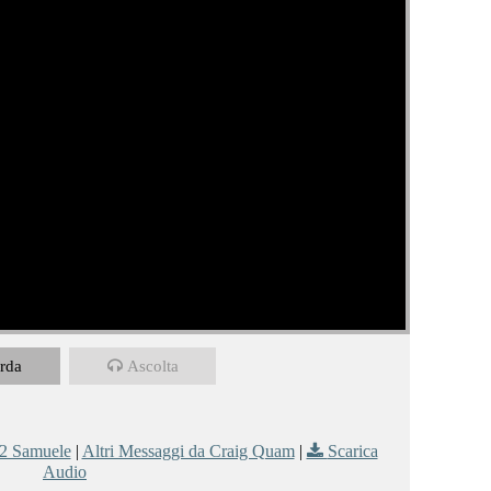
rda
Ascolta
2 Samuele
|
Altri Messaggi da Craig Quam
|
Scarica
Audio