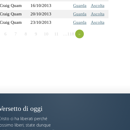
Craig Quam
16/10/2013
Guarda
Ascolta
Craig Quam
20/10/2013
Guarda
Ascolta
Craig Quam
23/10/2013
Guarda
Ascolta
6
7
8
9
10
11
…118
»
Versetto di oggi
risto ci ha liberati perché
fossimo liberi; state dunque