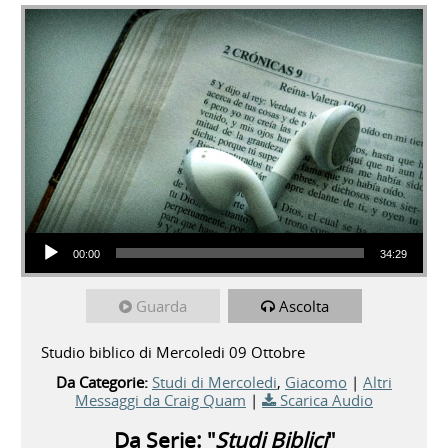
Audio Player
00:00
34:29
Guarda
Ascolta
Studio biblico di Mercoledi 09 Ottobre
Da Categorie:
Studi di Mercoledi
,
Giacomo
|
Altri
Messaggi da Craig Quam
|
Scarica Audio
Da Serie: "
Studi Biblici
"