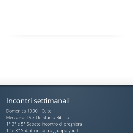
Incontri settimanali
Domenica 10:30 il Culto
Mercoledi 19:30 lo Studio Biblico
1° 3° e 5° Sabato incontro di preghiera
1° e 3° Sabato incontro gruppo youth