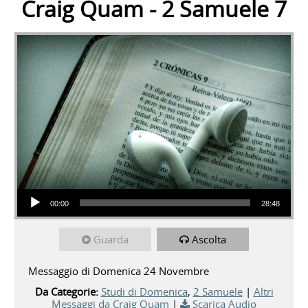
Craig Quam - 2 Samuele 7
Audio Player
00:00
28:48
Guarda
Ascolta
Messaggio di Domenica 24 Novembre
Da Categorie:
Studi di Domenica
,
2 Samuele
|
Altri
Messaggi da Craig Quam
|
Scarica Audio