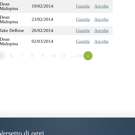
Dean
19/02/2014
Guarda
Ascolta
Malispina
Dean
23/02/2014
Guarda
Ascolta
Malispina
Jake DeRose
26/02/2014
Guarda
Ascolta
Dean
02/03/2014
Guarda
Ascolta
Malispina
5
6
7
8
9
10
11
…118
»
Versetto di oggi