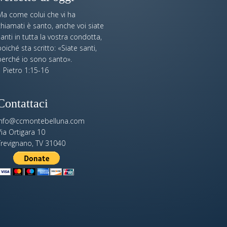
Ma come colui che vi ha
hiamati è santo, anche voi siate
anti in tutta la vostra condotta,
oiché sta scritto: «Siate santi,
perché io sono santo».
 Pietro 1:15-16
Contattaci
info@ccmontebelluna.com
ia Ortigara 10
Trevignano, TV 31040