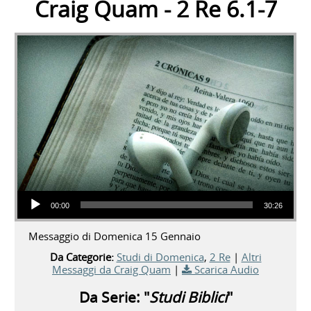
Craig Quam - 2 Re 6.1-7
Audio Player
00:00
30:26
Messaggio di Domenica 15 Gennaio
Da Categorie:
Studi di Domenica
,
2 Re
|
Altri
Messaggi da Craig Quam
|
Scarica Audio
Da Serie: "
Studi Biblici
"