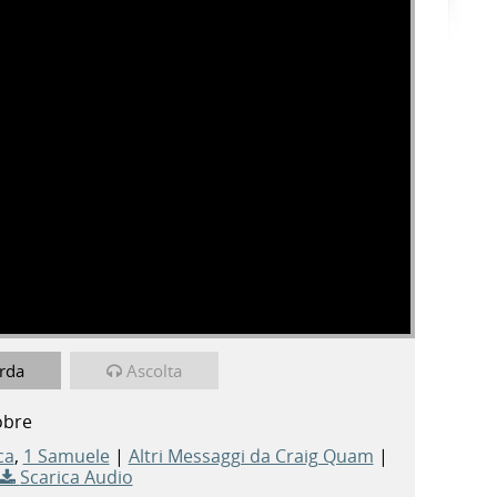
rda
Ascolta
obre
ca
,
1 Samuele
|
Altri Messaggi da Craig Quam
|
Scarica Audio