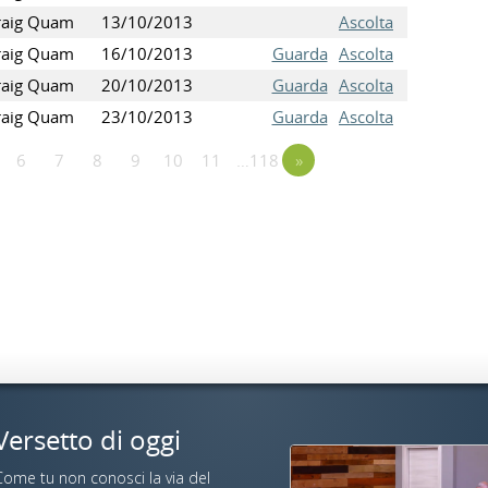
raig Quam
13/10/2013
Ascolta
raig Quam
16/10/2013
Guarda
Ascolta
raig Quam
20/10/2013
Guarda
Ascolta
raig Quam
23/10/2013
Guarda
Ascolta
6
7
8
9
10
11
…118
»
Versetto di oggi
Come tu non conosci la via del