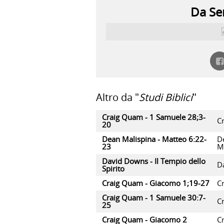
Da Ser
Altro da "
Studi Biblici
"
Craig Quam - 1 Samuele 28;3-
C
20
Dean Malispina - Matteo 6:22-
D
23
M
David Downs - Il Tempio dello
D
Spirito
Craig Quam - Giacomo 1;19-27
C
Craig Quam - 1 Samuele 30:7-
C
25
Craig Quam - Giacomo 2
C