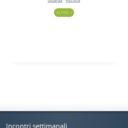
Guarda
Ascolta
ALTRO
»
Incontri settimanali