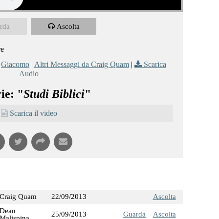
rda
Ascolta
re
,
Giacomo
|
Altri Messaggi da Craig Quam
|
Scarica
Audio
ie: "
Studi Biblici
"
Scarica il video
Craig Quam
22/09/2013
Ascolta
Dean
25/09/2013
Guarda
Ascolta
Malispina