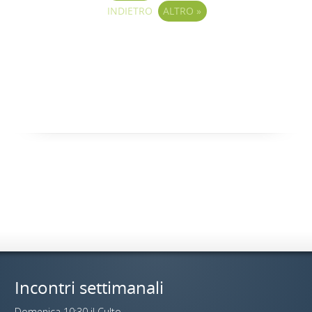
INDIETRO
ALTRO
»
Incontri settimanali
Domenica 10:30 il Culto