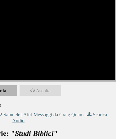
rda
Ascolta
e
2 Samuele
|
Altri Messaggi da Craig Quam
|
Scarica
Audio
ie: "
Studi Biblici
"