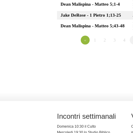
Dean Malispina - Matteo 5;1-4
Jake DeRose - 1 Pietro 1;13-25
Dean Malispina - Matteo 5;43-48
«
1
2
3
4
Incontri settimanali
Domenica 10:30 il Culto
C
Mercoledi 19:30 lo Studio Biblico
n