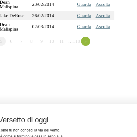
Dean
23/02/2014
Guarda
Ascolta
Malispina
Jake DeRose
26/02/2014
Guarda
Ascolta
Dean
02/03/2014
Guarda
Ascolta
Malispina
5
6
7
8
9
10
11
…118
»
Versetto di oggi
ome tu non conosci la via del vento,
é come si formino le ossa in seno alla