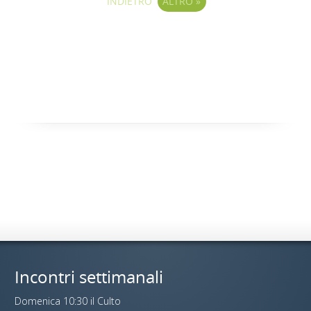
INDIETRO
ALTRO
»
Incontri settimanali
Domenica 10:30 il Culto