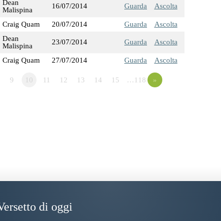
Dean
16/07/2014
Guarda
Ascolta
Malispina
Craig Quam
20/07/2014
Guarda
Ascolta
Dean
23/07/2014
Guarda
Ascolta
Malispina
Craig Quam
27/07/2014
Guarda
Ascolta
9
10
11
12
13
14
15
…118
»
Versetto di oggi