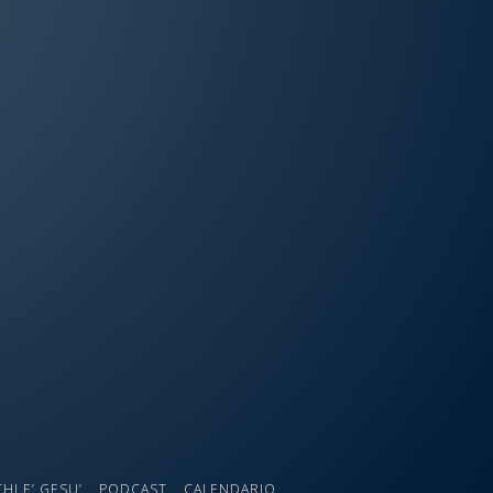
CHI E’ GESU’
PODCAST
CALENDARIO