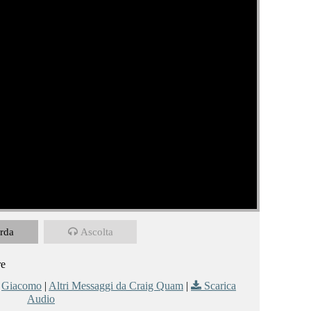
rda
Ascolta
re
,
Giacomo
|
Altri Messaggi da Craig Quam
|
Scarica
Audio