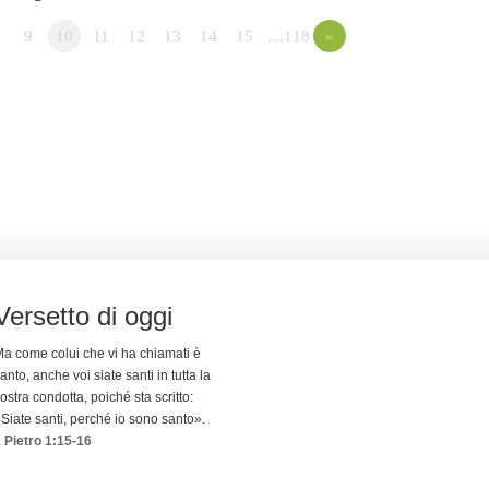
9
10
11
12
13
14
15
…118
»
Versetto di oggi
a come colui che vi ha chiamati è
anto, anche voi siate santi in tutta la
ostra condotta, poiché sta scritto:
Siate santi, perché io sono santo».
 Pietro 1:15-16