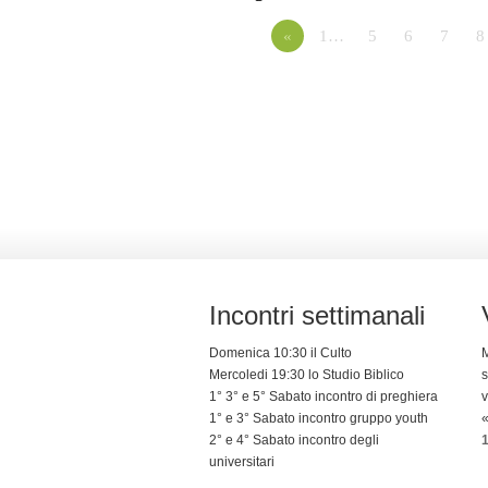
«
1…
5
6
7
8
Incontri settimanali
Domenica 10:30 il Culto
M
Mercoledi 19:30 lo Studio Biblico
s
1° 3° e 5° Sabato incontro di preghiera
v
1° e 3° Sabato incontro gruppo youth
«
2° e 4° Sabato incontro degli
1
universitari