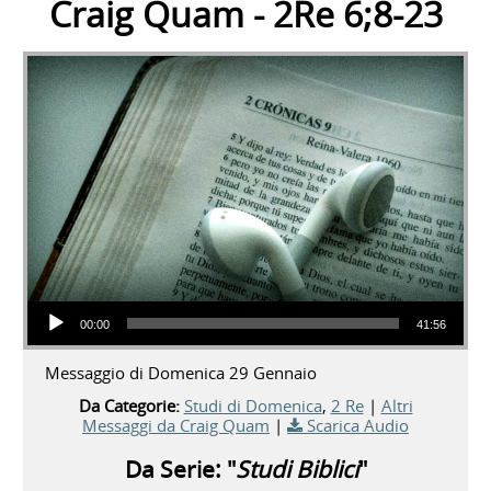
Craig Quam - 2Re 6;8-23
Audio Player
00:00
41:56
Messaggio di Domenica 29 Gennaio
Da Categorie:
Studi di Domenica
,
2 Re
|
Altri
Messaggi da Craig Quam
|
Scarica Audio
Da Serie: "
Studi Biblici
"