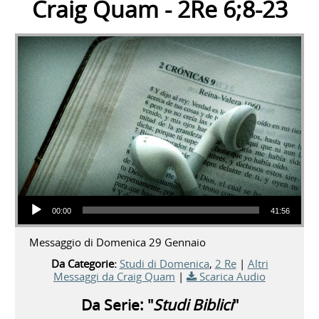
Craig Quam - 2Re 6;8-23
Audio Player
00:00
41:56
Messaggio di Domenica 29 Gennaio
Da Categorie:
Studi di Domenica
,
2 Re
|
Altri
Messaggi da Craig Quam
|
Scarica Audio
Da Serie: "
Studi Biblici
"