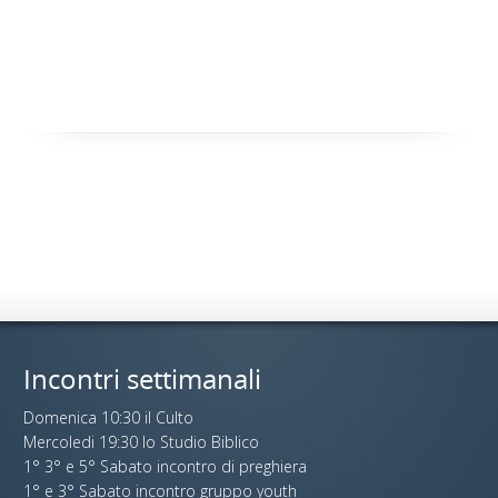
Incontri settimanali
Domenica 10:30 il Culto
Mercoledi 19:30 lo Studio Biblico
1° 3° e 5° Sabato incontro di preghiera
1° e 3° Sabato incontro gruppo youth