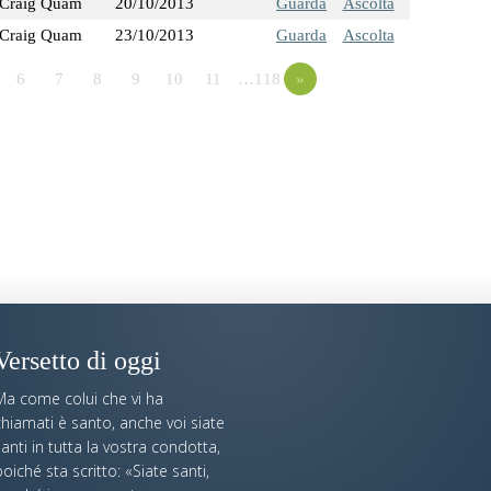
Craig Quam
20/10/2013
Guarda
Ascolta
Craig Quam
23/10/2013
Guarda
Ascolta
6
7
8
9
10
11
…118
»
Versetto di oggi
Ma come colui che vi ha
hiamati è santo, anche voi siate
anti in tutta la vostra condotta,
oiché sta scritto: «Siate santi,