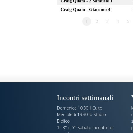
Craig Quam - 2 Samuele 1
Craig Quam - Giacomo 4
1
2
3
4
5
Incontri settimanali
Domenica 10:30 il Culto
Mercoledi 19:30 lo Studio
c
Biblico
s
1° 3° e 5° Sabato incontro di
p