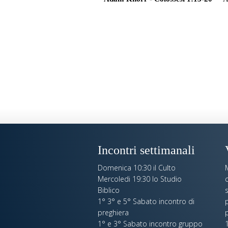
Incontri settimanali
Domenica 10:30 il Culto
Mercoledi 19:30 lo Studio
c
Biblico
s
1° 3° e 5° Sabato incontro di
p
preghiera
1° e 3° Sabato incontro gruppo
1