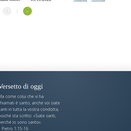
1
2
»
Versetto di oggi
Ma come colui che vi ha
hiamati è santo, anche voi siate
anti in tutta la vostra condotta,
oiché sta scritto: «Siate santi,
perché io sono santo».
 Pietro 1:15-16