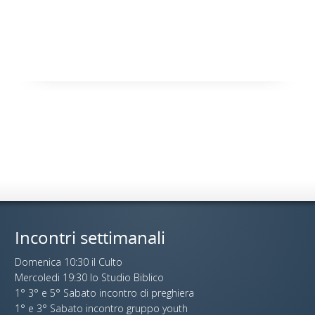
Incontri settimanali
Domenica 10:30 il Culto
Mercoledi 19:30 lo Studio Biblico
1° 3° e 5° Sabato incontro di preghiera
1° e 3° Sabato incontro gruppo youth