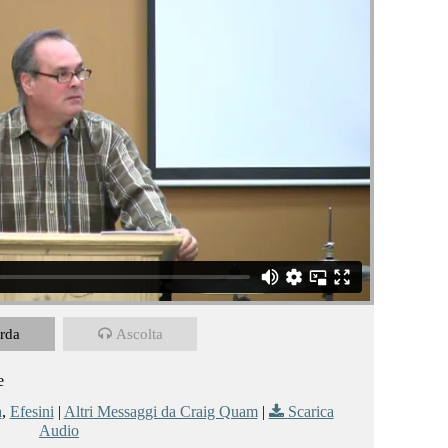
rda
Ascolta
e
a
,
Efesini
|
Altri Messaggi da Craig Quam
|
Scarica
Audio