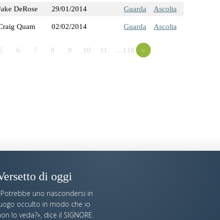
Jake DeRose
29/01/2014
Guarda
Ascolta
Craig Quam
02/02/2014
Guarda
Ascolta
5
6
7
8
9
10
11
…118
»
Versetto di oggi
«Potrebbe uno nascondersi in
luogo occulto in modo che io
on lo veda?», dice il SIGNORE.