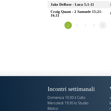
Jake DeRose - Luca 5;1-11
Craig Quam - 2 Samuele 15;21-
16;11
«
1
2
3
4
Incontri settimanali
Domenica 10:30 il Culto
Mercoledi 19:30 lo Studio
Biblico
n