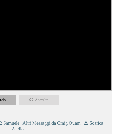
rda
Ascolta
2 Samuele
|
Altri Messaggi da Craig Quam
|
Scarica
Audio