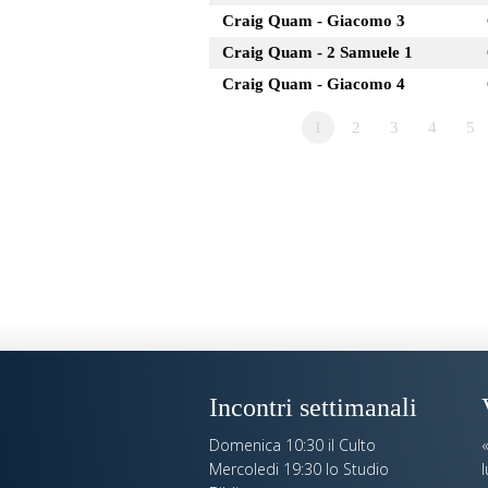
Craig Quam - Giacomo 3
Craig Quam - 2 Samuele 1
Craig Quam - Giacomo 4
1
2
3
4
5
Incontri settimanali
Domenica 10:30 il Culto
Mercoledi 19:30 lo Studio