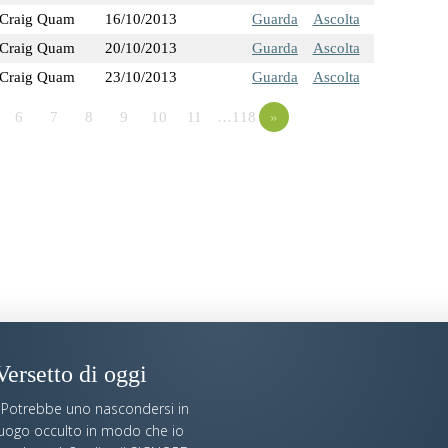
Craig Quam
16/10/2013
Guarda
Ascolta
Craig Quam
20/10/2013
Guarda
Ascolta
Craig Quam
23/10/2013
Guarda
Ascolta
6
7
8
9
10
11
…118
»
Versetto di oggi
«Potrebbe uno nascondersi in
luogo occulto in modo che io