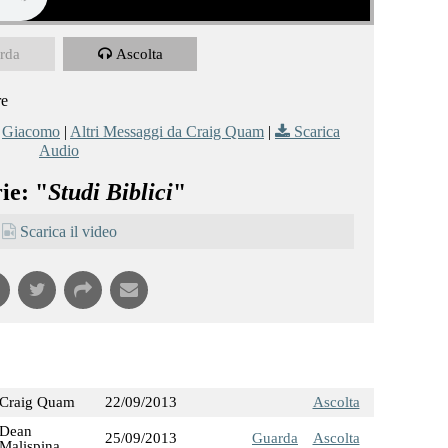
rda
Ascolta
re
,
Giacomo
|
Altri Messaggi da Craig Quam
|
Scarica
Audio
ie: "
Studi Biblici
"
Scarica il video
Craig Quam
22/09/2013
Ascolta
Dean
25/09/2013
Guarda
Ascolta
Malispina