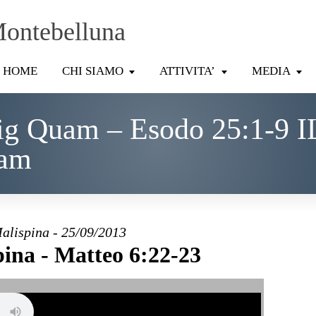
Montebelluna
HOME
CHI SIAMO
ATTIVITA’
MEDIA
ig Quam – Esodo 25:1-9 I
uam
alispina - 25/09/2013
ina - Matteo 6:22-23