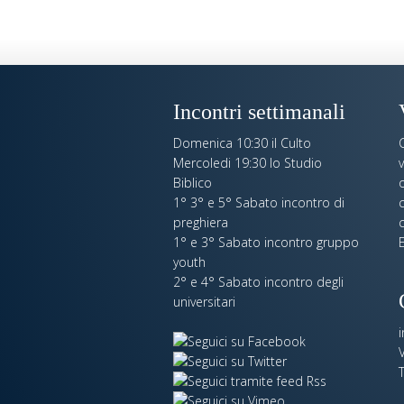
Incontri settimanali
Domenica 10:30 il Culto
Mercoledi 19:30 lo Studio
Biblico
o
1° 3° e 5° Sabato incontro di
c
preghiera
c
1° e 3° Sabato incontro gruppo
E
youth
2° e 4° Sabato incontro degli
universitari
V