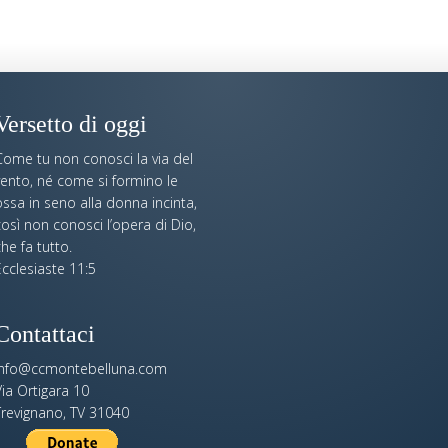
Versetto di oggi
Come tu non conosci la via del
vento, né come si formino le
ssa in seno alla donna incinta,
osì non conosci l’opera di Dio,
he fa tutto.
cclesiaste 11:5
Contattaci
info@ccmontebelluna.com
ia Ortigara 10
Trevignano, TV 31040