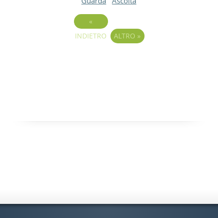
Guarda
Ascolta
«
INDIETRO
ALTRO
»