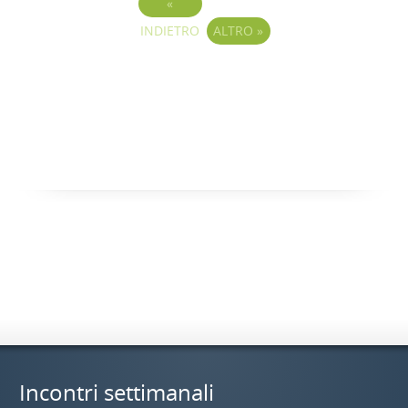
«
INDIETRO
ALTRO
»
Incontri settimanali