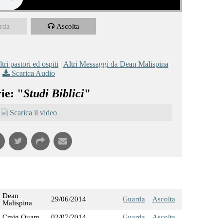
rda
Ascolta
tri pastori ed ospiti
|
Altri Messaggi da Dean Malispina
|
Scarica Audio
ie: "
Studi Biblici
"
Scarica il video
Dean
29/06/2014
Guarda
Ascolta
Malispina
Craig Quam
02/07/2014
Guarda
Ascolta