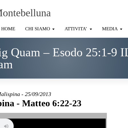
Montebelluna
HOME
CHI SIAMO
ATTIVITA’
MEDIA
ig Quam – Esodo 25:1-9 I
uam
alispina - 25/09/2013
ina - Matteo 6:22-23