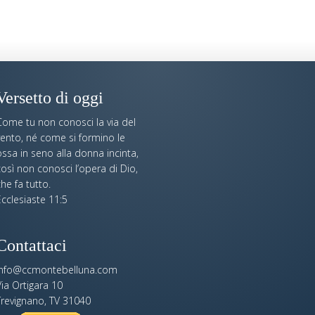
Versetto di oggi
Come tu non conosci la via del
vento, né come si formino le
ssa in seno alla donna incinta,
osì non conosci l’opera di Dio,
he fa tutto.
cclesiaste 11:5
Contattaci
info@ccmontebelluna.com
ia Ortigara 10
Trevignano, TV 31040